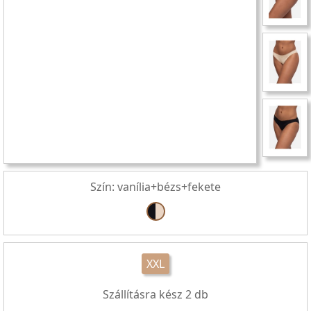
Szín: vanília+bézs+fekete
XXL
Szállításra kész
2
db