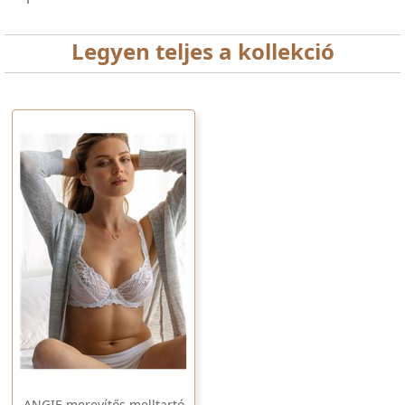
Legyen teljes a kollekció
ANGIE merevítős melltartó