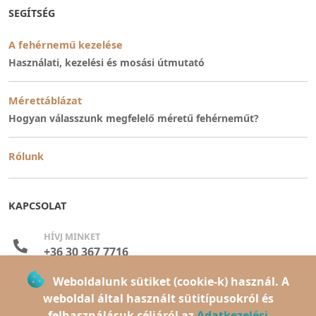
SEGÍTSÉG
A fehérnemű kezelése
Használati, kezelési és mosási útmutató
Mérettáblázat
Hogyan válasszunk megfelelő méretű fehérneműt?
Rólunk
KAPCSOLAT
HÍVJ MINKET
+36 30 367 7716
Weboldalunk sütiket (cookie-k) használ. A
ELÉRHETŐEK VAGYUNK
weboldal által használt sütitípusokról és
hétfő-péntek: 08:00 - 16:00
felhasználásuk céljáról az
Adatkezelési