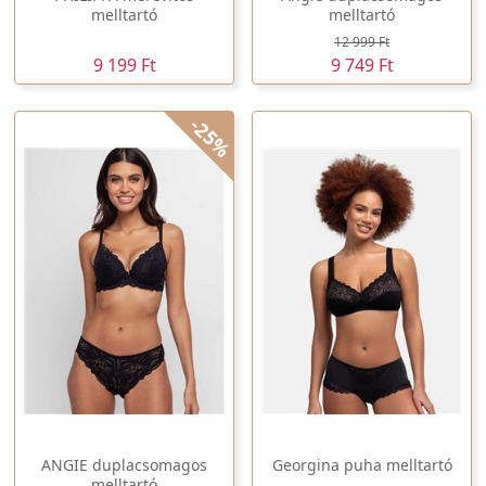
melltartó
melltartó
12 999 Ft
9 199 Ft
9 749 Ft
-25%
ANGIE duplacsomagos
Georgina puha melltartó
melltartó