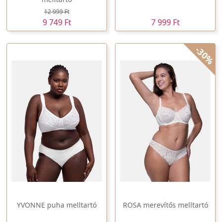
12 999 Ft
9 749 Ft
7 999 Ft
-30%
YVONNE puha melltartó
ROSA merevítős melltartó