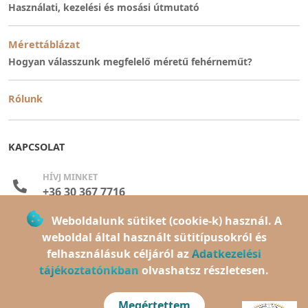
Használati, kezelési és mosási útmutató
Mérettáblázat
Hogyan válasszunk megfelelő méretű fehérneműt?
Rólunk
KAPCSOLAT
HÍVJ MINKET
+36 30 367 7716
Weboldalunk sütiket (cookie-k) használ. A
ELÉRHETŐEK VAGYUNK
weboldal által használt sütitípusokról és
hétfő-péntek: 08:00 - 16:00
felhasználásuk céljáról az
Adatkezelési
KÜLDJ ÜZENETET
tájékoztatónkban
olvashatsz részletesen.
aruhaz@dorina-shop.hu
Megértettem