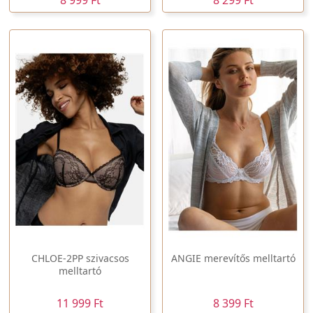
8 999 Ft
8 299 Ft
CHLOE-2PP szivacsos
ANGIE merevítős melltartó
melltartó
11 999 Ft
8 399 Ft