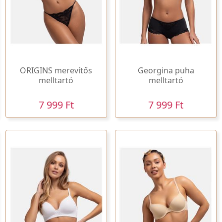
ORIGINS merevítős
Georgina puha
melltartó
melltartó
7 999 Ft
7 999 Ft