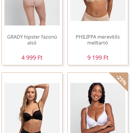
GRADY hipster fazonú
PHILIPPA merevítős
alsó
melltartó
4 999 Ft
9 199 Ft
-25%