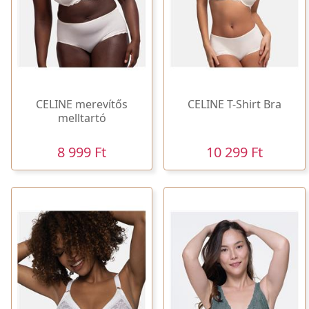
CELINE merevítős
CELINE T-Shirt Bra
melltartó
8 999 Ft
10 299 Ft