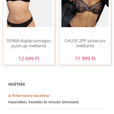
SONIA duplacsomagos
CHLOE-2PP szivacsos
push-up melltartó
melltartó
12 699 Ft
11 999 Ft
SEGÍTSÉG
A fehérnemű kezelése
Használati, kezelési és mosási útmutató