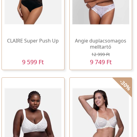
CLAIRE Super Push Up
Angie duplacsomagos
melltartó
12 999 Ft
9 599 Ft
9 749 Ft
-30%