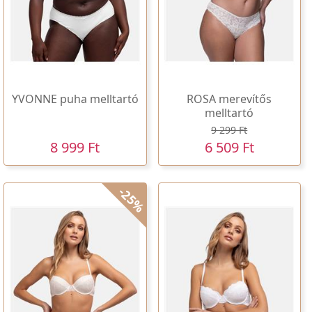
YVONNE puha melltartó
ROSA merevítős
melltartó
9 299 Ft
8 999 Ft
6 509 Ft
-25%