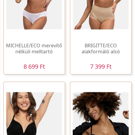
MICHELLE/ECO merevítő
BRIGITTE/ECO
nélküli melltartó
alakformáló alsó
8 699 Ft
7 399 Ft