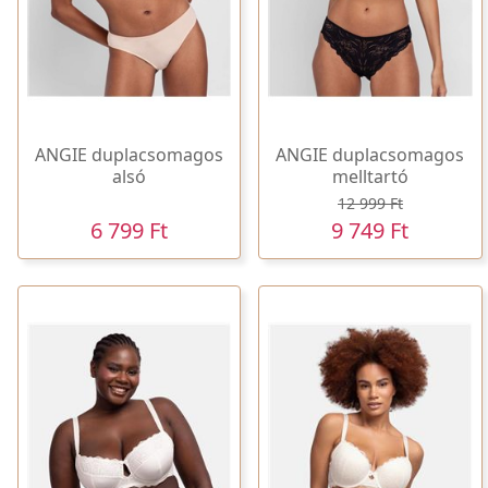
ANGIE duplacsomagos
ANGIE duplacsomagos
alsó
melltartó
12 999 Ft
6 799 Ft
9 749 Ft