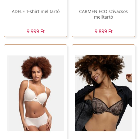
ADELE T-shirt melltartó
CARMEN ECO szivacsos
melltartó
9 999 Ft
9 899 Ft