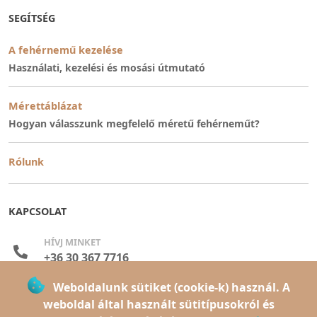
SEGÍTSÉG
A fehérnemű kezelése
Használati, kezelési és mosási útmutató
Mérettáblázat
Hogyan válasszunk megfelelő méretű fehérneműt?
Rólunk
KAPCSOLAT
HÍVJ MINKET
+36 30 367 7716
Weboldalunk sütiket (cookie-k) használ. A
ELÉRHETŐEK VAGYUNK
weboldal által használt sütitípusokról és
hétfő-péntek: 08:00 - 16:00